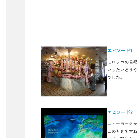
エピソード1
モロッコの首都
いったいどうや
でした。
エピソード2
ニューヨークか
このときですね