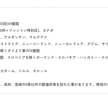
22回)49箇国
30州＋ワシントン特別区)、カナダ
コ、アルゼンチン、ウルグアイ
ーストラリア、ニュージーランド、ニューカレドニア、グアム、サ
除くタイより東の10箇国
箇国 スロベニアを除くポーランド・スロバキア・ハンガリー・ク
：カタール、トルコ、モロッコ
島、高知、宮崎の5県以外の都道府県を訪れた事があります。現地の