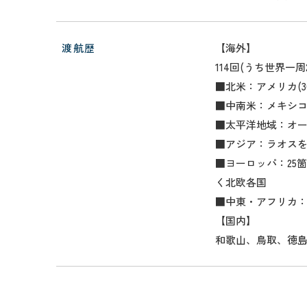
渡航歴
【海外】
114回(うち世界一周
■北米：アメリカ(
■中南米：メキシ
■太平洋地域：オ
■アジア：ラオスを
■ヨーロッパ：25
く北欧各国
■中東・アフリカ
【国内】
和歌山、鳥取、徳