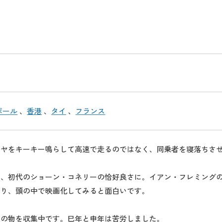
ポール
、
香港
、
タイ
、
フランス
イヤをキーキー鳴らして高速で走るのではなく、同乗者を寝落ちさ
ね、初代のショーン・コネリーの恰好良さに。イアン・フレミング
あり、頭の中で映画化してみると面白いです。
柄の物を収集中です。巳年と申年は苦労しました。