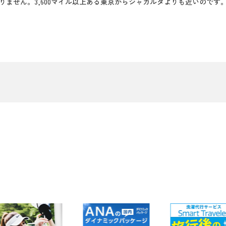
りません。3,600マイル以上ある東京からジャカルタよりも近いのです