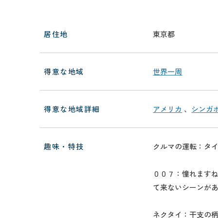
居住地
東京都
得意な地域
世界一周
得意な地域詳細
アメリカ
、
シンガ
趣味・特技
クルマの運転：タ
００７：憧れます
て来ないシーンが
ネクタイ：干支の