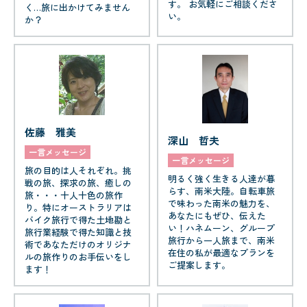
す。 お気軽にご相談くださ
く…旅に出かけてみません
い。
か？
佐藤 雅美
深山 哲夫
一言メッセージ
一言メッセージ
旅の目的は人それぞれ。挑
明るく強く生きる人達が暮
戦の旅、探求の旅、癒しの
らす、南米大陸。自転車旅
旅・・・十人十色の旅作
で味わった南米の魅力を、
り。特にオーストラリアは
あなたにもぜひ、伝えた
バイク旅行で得た土地勘と
い！ハネムーン、グループ
旅行業経験で得た知識と技
旅行から一人旅まで、南米
術であなただけのオリジナ
在住の私が最適なプランを
ルの旅作りのお手伝いをし
ご提案します。
ます！