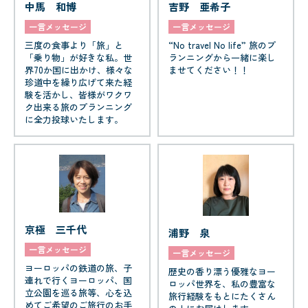
中馬 和博
吉野 亜希子
一言メッセージ
一言メッセージ
三度の食事より「旅」と
“No travel No life” 旅のプ
「乗り物」が好きな私。世
ランニングから一緒に楽し
界70か国に出かけ、様々な
ませてください！！
珍道中を繰り広げて来た経
験を活かし、皆様がワクワ
ク出来る旅のプランニング
に全力投球いたします。
京極 三千代
浦野 泉
一言メッセージ
一言メッセージ
ヨーロッパの鉄道の旅、子
歴史の香り漂う優雅なヨー
連れで行くヨーロッパ、国
ロッパ世界を、私の豊富な
立公園を巡る旅等、心を込
旅行経験をもとにたくさん
めてご希望のご旅行のお手