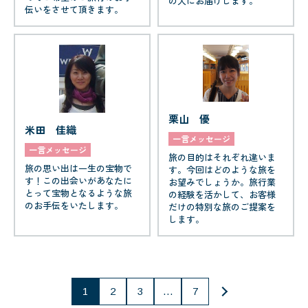
の人にお届けします。
伝いをさせて頂きます。
栗山 優
米田 佳織
一言メッセージ
一言メッセージ
旅の目的はそれぞれ違いま
旅の思い出は一生の宝物で
す。今回はどのような旅を
す！この出会いがあなたに
お望みでしょうか。旅行業
とって宝物となるような旅
の経験を活かして、お客様
のお手伝をいたします。
だけの特別な旅のご提案を
します。
投
1
2
3
…
7