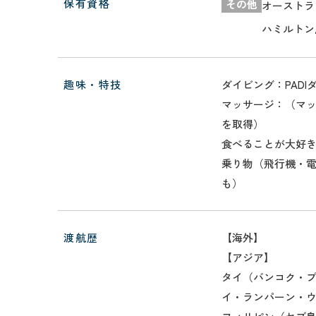
保有資格
その他
オーストラ
ハミルトン
趣味・特技
ダイビング：PAD
マッサージ：（マ
を取得）
食べることが大好
乗り物（飛行機・
も）
渡航歴
【海外】
【アジア】
タイ（バンコク・
イ・ランパーン・