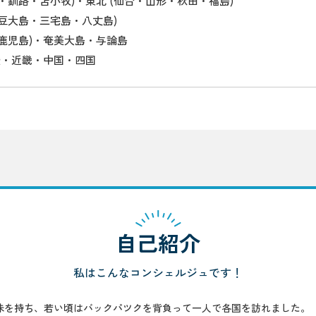
・釧路・苫小牧)・東北 (仙台・山形・秋田・福島)
伊豆大島・三宅島・八丈島)
・鹿児島)・奄美大島・与論島
陸・近畿・中国・四国
自己紹介
私はこんなコンシェルジュです！
味を持ち、若い頃はバックパツクを背負って一人で各国を訪れました。