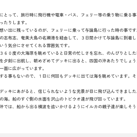
にとって、旅行時に飛行機や電車・バス、フェリー等の乗り物に乗る事
ったりします。
想い出に残っているのが、フェリーに乗って与論島に行った時の事です
の志布志、奄美大島の名瀬港を経由して、３日間かけて与論島に到着し
いう気分にさせてくれる雰囲気です。
３６０度の大海原を眺めていると日常の忙しさを忘れ、のんびりとした
を夕刻に出航し、朝めざめてデッキに出ると、四国の沖あたりでしょう
一面に広がっています。
する事もないので、１日に何回もデッキに出ては海を眺めています。そ
デッキにあがると、信じられないような光景が目に飛び込んできました
の海。船のすぐ側の水面を沢山のトビウオ達が飛び回っています。
沖では、船から出る横波を追いかけるようにイルカの親子達が楽しそう