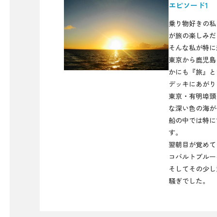
エピソード1
乗り物好きの私
が旅の楽しみだ
そんな私が特に
東京から鹿児島
かにも『旅』と
デッキにあがり
東京・有明埠頭
な深い色の海が
船の中では特に
す。
翌朝目が覚めて
コバルトブルー
そしてその少し
騒ぎでした。