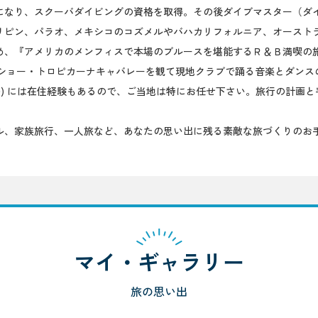
になり、スクーバダイビングの資格を取得。その後ダイブマスター（ダ
リピン、パラオ、メキシコのコズメルやバハカリフォルニア、オースト
め、『アメリカのメンフィスで本場のブルースを堪能するＲ＆Ｂ満喫の旅
スショー・トロピカーナキャバレーを観て現地クラブで踊る音楽とダンス
島) には在住経験もあるので、ご当地は特にお任せ下さい。旅行の計画
ル、家族旅行、一人旅など、あなたの思い出に残る素敵な旅づくりのお
マイ・ギャラリー
旅の思い出