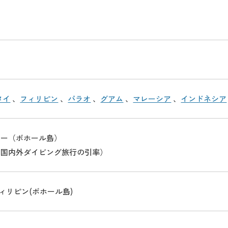
タイ
、
フィリピン
、
パラオ
、
グアム
、
マレーシア
、
インドネシア
ャー（ボホール島）
（国内外ダイビング旅行の引率）
ィリピン(ボホール島)