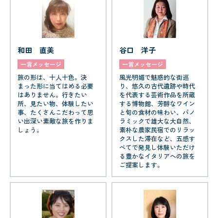
和田 直美
谷口 洋子
一言メッセージ
一言メッセージ
旅の形は、十人十色。決
風光明媚で魅惑的な街巡
まった形に当てはめる必要
り、悠久の古代遺跡や時代
はありません。行きたい
を代表する芸術作品を所蔵
所、見たい物、体験したい
する博物館、芳醇なワイン
事、たくさんこだわって思
と旬の食材の味わい、パノ
い出深い素敵な旅を作りま
ラミックで雄大な大自然、
しょう。
素朴な農家民宿でのリラッ
クスした滞在など、五感す
べてで発見し体験いただけ
る豊かなイタリアへの旅を
ご提案します。