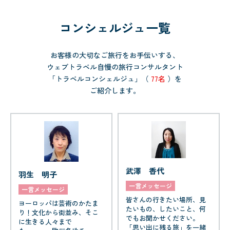
コンシェルジュ一覧
お客様の大切なご旅行をお手伝いする、
ウェブトラベル自慢の旅行コンサルタント
「トラベルコンシェルジュ」（
77名
）を
ご紹介します。
武澤 香代
羽生 明子
一言メッセージ
一言メッセージ
皆さんの行きたい場所、見
ヨーロッパは芸術のかたま
たいもの、したいこと、何
り！文化から街並み、そこ
でもお聞かせください。
に生きる人々まで
「思い出に残る旅」を一緒