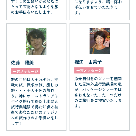
す！この出会いがあなたに
になりますよう、精一杯お
とって宝物となるような旅
手伝いさせていただきま
のお手伝をいたします。
す。
堀江 由美子
佐藤 雅美
一言メッセージ
一言メッセージ
添乗員付きのツァーを熟知
旅の目的は人それぞれ。挑
した元海外旅行添乗員の私
戦の旅、探求の旅、癒しの
が、パッケージツァーでは
旅・・・十人十色の旅作
味わえないたった一つだけ
り。特にオーストラリアは
のご旅行をご提案いたしま
バイク旅行で得た土地勘と
す。
旅行業経験で得た知識と技
術であなただけのオリジナ
ルの旅作りのお手伝いをし
ます！