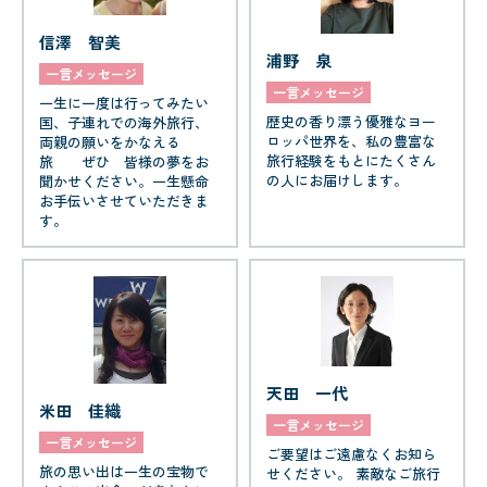
信澤 智美
浦野 泉
一言メッセージ
一言メッセージ
一生に一度は行ってみたい
歴史の香り漂う優雅なヨー
国、子連れでの海外旅行、
ロッパ世界を、私の豊富な
両親の願いをかなえる
旅行経験をもとにたくさん
旅 ぜひ 皆様の夢をお
の人にお届けします。
聞かせください。一生懸命
お手伝いさせていただきま
す。
天田 一代
米田 佳織
一言メッセージ
一言メッセージ
ご要望はご遠慮なくお知ら
旅の思い出は一生の宝物で
せください。 素敵なご旅行