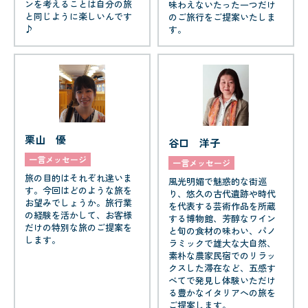
ンを考えることは自分の旅
味わえないたった一つだけ
と同じように楽しいんです
のご旅行をご提案いたしま
♪
す。
栗山 優
谷口 洋子
一言メッセージ
一言メッセージ
旅の目的はそれぞれ違いま
風光明媚で魅惑的な街巡
す。今回はどのような旅を
り、悠久の古代遺跡や時代
お望みでしょうか。旅行業
を代表する芸術作品を所蔵
の経験を活かして、お客様
する博物館、芳醇なワイン
だけの特別な旅のご提案を
と旬の食材の味わい、パノ
します。
ラミックで雄大な大自然、
素朴な農家民宿でのリラッ
クスした滞在など、五感す
べてで発見し体験いただけ
る豊かなイタリアへの旅を
ご提案します。