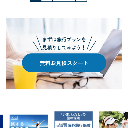
稿
の
ペー
ジ
まずは旅行プランを
送
見積りしてみよう！
り
無料お見積スタート