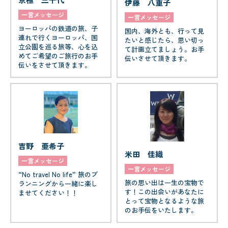
伊藤 八重子
一言メッセージ
一言メッセージ
ヨーロッパの鉄道の旅、子
国内、海外とも、行って見
連れで行くヨーロッパ、国
たいと感じたら、思い切っ
立公園を巡る旅等、心を込
て計画立てましょう。お手
めてご希望のご旅行のお手
伝いさせて頂きます。
伝いをさせて頂きます。
吉野 亜希子
米田 佳織
一言メッセージ
一言メッセージ
“No travel No life” 旅のプ
旅の思い出は一生の宝物で
ランニングから一緒に楽し
す！この出会いがあなたに
ませてください！！
とって宝物となるような旅
のお手伝をいたします。