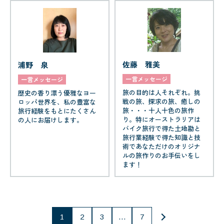
佐藤 雅美
浦野 泉
一言メッセージ
一言メッセージ
旅の目的は人それぞれ。挑
歴史の香り漂う優雅なヨー
戦の旅、探求の旅、癒しの
ロッパ世界を、私の豊富な
旅・・・十人十色の旅作
旅行経験をもとにたくさん
り。特にオーストラリアは
の人にお届けします。
バイク旅行で得た土地勘と
旅行業経験で得た知識と技
術であなただけのオリジナ
ルの旅作りのお手伝いをし
ます！
投
1
2
3
…
7