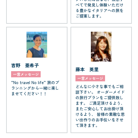
べてで発見し体験いただけ
る豊かなイタリアへの旅を
ご提案します。
吉野 亜希子
藤本 英里
一言メッセージ
一言メッセージ
“No travel No life” 旅のプ
どんなに小さな事でもご相
ランニングから一緒に楽し
談下さい。 オーダーメイド
ませてください！！
の旅行プランをご提供致し
ます。 ご満足頂けるよう、
またご安心してお出掛け頂
けるよう、 皆様の素敵な思
い出作りのお手伝いをさせ
て頂きます。