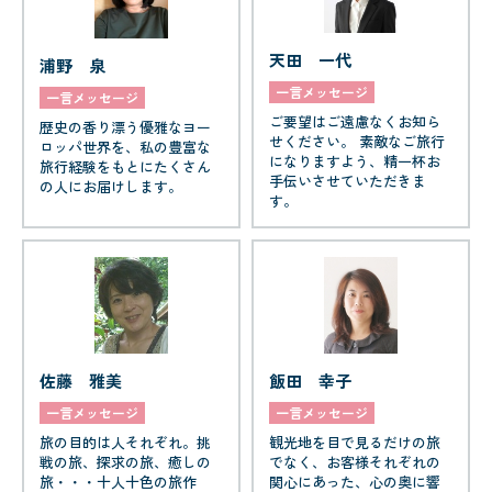
天田 一代
浦野 泉
一言メッセージ
一言メッセージ
ご要望はご遠慮なくお知ら
歴史の香り漂う優雅なヨー
せください。 素敵なご旅行
ロッパ世界を、私の豊富な
になりますよう、精一杯お
旅行経験をもとにたくさん
手伝いさせていただきま
の人にお届けします。
す。
佐藤 雅美
飯田 幸子
一言メッセージ
一言メッセージ
旅の目的は人それぞれ。挑
観光地を目で見るだけの旅
戦の旅、探求の旅、癒しの
でなく、お客様それぞれの
旅・・・十人十色の旅作
関心にあった、心の奥に響