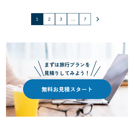
投
1
2
3
…
7
稿
の
ペー
ジ
まずは旅行プランを
送
見積りしてみよう！
り
無料お見積スタート