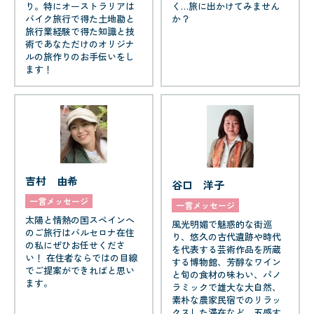
り。特にオーストラリアは
く…旅に出かけてみません
バイク旅行で得た土地勘と
か？
旅行業経験で得た知識と技
術であなただけのオリジナ
ルの旅作りのお手伝いをし
ます！
吉村 由希
谷口 洋子
一言メッセージ
一言メッセージ
太陽と情熱の国スペインへ
風光明媚で魅惑的な街巡
のご旅行はバルセロナ在住
り、悠久の古代遺跡や時代
の私にぜひお任せくださ
を代表する芸術作品を所蔵
い！ 在住者ならではの目線
する博物館、芳醇なワイン
でご提案ができればと思い
と旬の食材の味わい、パノ
ます。
ラミックで雄大な大自然、
素朴な農家民宿でのリラッ
クスした滞在など、五感す