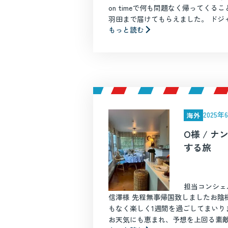
on timeで何も問題なく帰ってくる
羽田まで届けてもらえました。 ドジャー
もっと読む
2025
海外
O様 / 
する旅
担当コンシェ
信澤様 先程無事帰国致しましたお陰
もなく楽しく1週間を過ごしてまいり
お天気にも恵まれ、予想を上回る素敵な