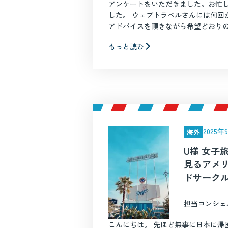
アンケートをいただきました。お忙
した。 ウェブトラベルさんには何回
アドバイスを頂きながら希望どおりのプ
もっと読む
2025
海外
U様 女子
見るアメリ
ドサーク
担当コンシェ
こんにちは。 先ほど無事に日本に帰