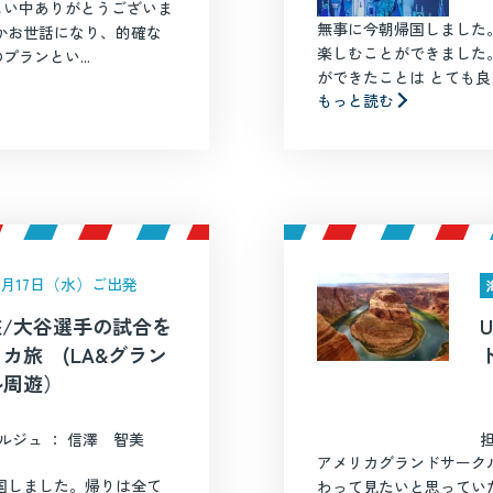
しい中ありがとうございま
無事に今朝帰国しました
かお世話になり、的確な
楽しむことができました
ランとい...
ができたことは とても良い
もっと読む
年9月17日（水）ご出発
旅/大谷選手の試合を
カ旅 (LA&グラン
ル周遊）
ルジュ ： 信澤 智美
アメリカグランドサーク
国しました。帰りは全て
わって見たいと思ってい