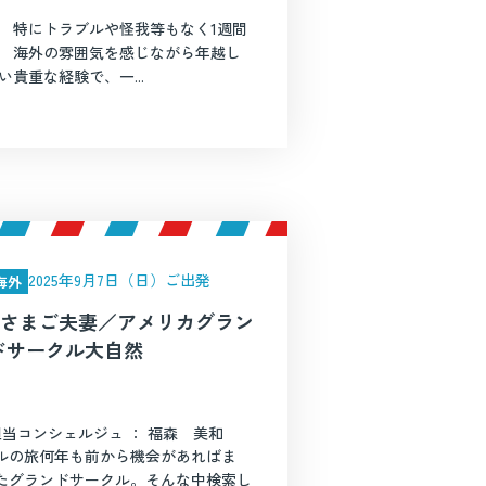
。 特にトラブルや怪我等もなく1週間
。 海外の雰囲気を感じながら年越し
貴重な経験で、一...
2025年9月7日（日）ご出発
海外
Uさまご夫妻／アメリカグラン
ドサークル大自然
担当コンシェルジュ ： 福森 美和
ルの旅何年も前から機会があればま
たグランドサークル。そんな中検索し