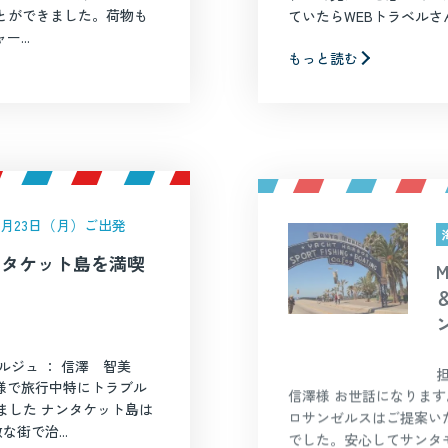
ことができました。荷物も
ていたらWEBトラベルさん
...
もっと読む
年6月23日（月）ご出発
ナンタケット島を満喫
ルジュ ： 信澤 智美
様で旅行中特にトラブル
信澤様 お世話になりま
ました ナンタケット島は
ロサンゼルスはご提案い
街で治...
でした。安心してサンタモ