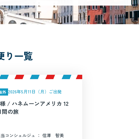
便り一覧
2026年5月11日（月）ご出発
海外
N様 / ハネムーンアメリカ 12
日間の旅
担当コンシェルジュ ： 信澤 智美