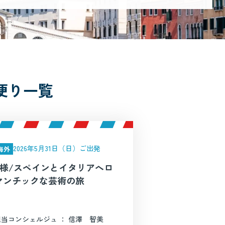
便り一覧
2026年5月31日（日）ご出発
海外
S様/スペインとイタリアへロ
マンチックな芸術の旅
担当コンシェルジュ ： 信澤 智美