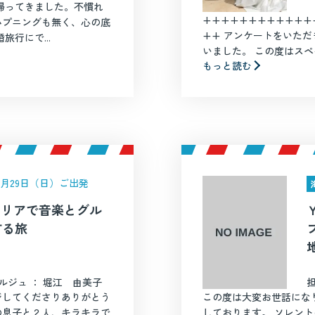
帰ってきました。不慣れ
++++++++++++
ハプニングも無く、心の底
++ アンケートをいた
行にで...
いました。 この度はスペイ
もっと読む
年3月29日（日）ご出発
イタリアで音楽とグル
する旅
ルジュ ： 堀江 由美子
ジしてくださりありがとう
この度は大変お世話にな
の息子と２人、キラキラで
しております。 ソレン