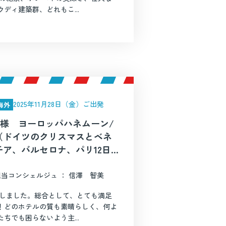
ディ建築群、どれもこ...
2025年11月28日（金）ご出発
海外
N様 ヨーロッパハネムーン/
（ドイツのクリスマスとベネ
チア、バルセロナ、パリ12日
間）
担当コンシェルジュ ： 信澤 智美
たしました。総合として、とても満足
！どのホテルの質も素晴らしく、何よ
ちでも困らないよう主...