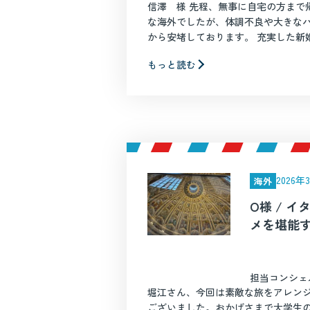
信澤 様 先程、無事に自宅の方まで
な海外でしたが、体調不良や大きな
から安堵しております。 充実した新婚旅
もっと読む
2026
海外
O様 / 
メを堪能
担当コンシェ
堀江さん、今回は素敵な旅をアレン
ございました。おかげさまで大学生