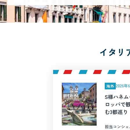
イタリ
2026
海外
S様ハネム
ロッパで
む3都巡り
担当コンシェ