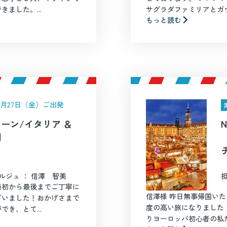
ました。...
サグラダファミリアとガウ
もっと読む
年2月27日（金）ご出発
ムーン/イタリア ＆
間
ルジュ ： 信澤 智美
最初から最後までご丁寧に
信澤様 昨日無事帰国い
ざいました！おかげさまで
度の高い旅になりました
き、とて...
りヨーロッパ初心者の私た