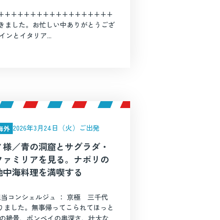
++++++++++++++++++
だきました。お忙しい中ありがとうござ
ンとイタリア...
2026年3月24日（火）ご出発
海外
Ｙ様／青の洞窟とサグラダ・
ファミリアを見る。ナポリの
地中海料理を満喫する
担当コンシェルジュ ： 京極 三千代
りました。無事帰ってこられてほっと
トの絶景、ポンペイの奥深さ、壮大な