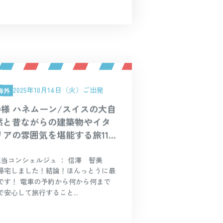
2025年10月14日（火）ご出発
海外
O様 ハネムーン/スイスの大自
然と昔ながらの建築物やイタ
リアの雰囲気を堪能する旅11
日間！
担当コンシェルジュ ： 信澤 智美
帰宅しました！結論！ほんっとうに最
です！ 電車の予約から何から何まで
安心して旅行すること...