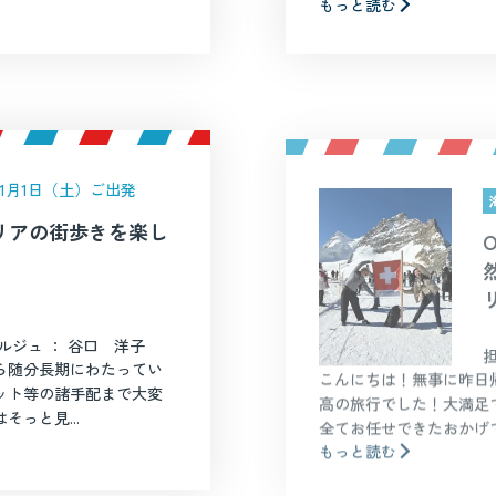
もっと読む
年11月1日（土）ご出発
リアの街歩きを楽し
ルジュ ： 谷口 洋子
ら随分長期にわたってい
こんにちは！無事に昨日
ット等の諸手配まで大変
高の旅行でした！大満足
っと見...
全てお任せできたおかげで
もっと読む