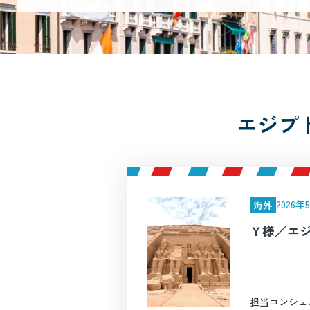
エジプ
2026
海外
Ｙ様／エ
担当コンシェ