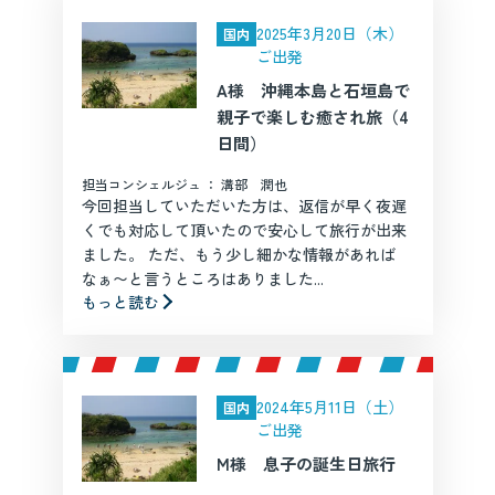
2025年3月20日（木）
国内
ご出発
A様 沖縄本島と石垣島で
親子で楽しむ癒され旅（4
日間）
担当コンシェルジュ ： 溝部 潤也
今回担当していただいた方は、返信が早く夜遅
くでも対応して頂いたので安心して旅行が出来
ました。 ただ、もう少し細かな情報があれば
なぁ〜と言うところはありました...
もっと読む
2024年5月11日（土）
国内
ご出発
M様 息子の誕生日旅行