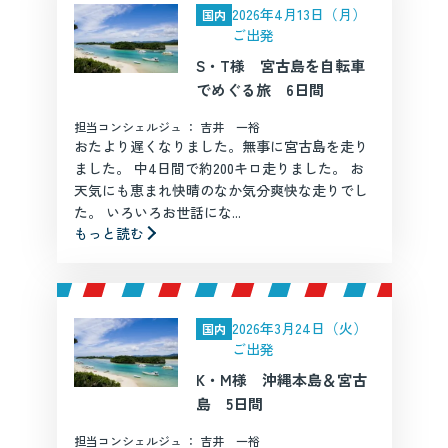
2026年4月13日（月）
国内
ご出発
S・T様 宮古島を自転車
でめぐる旅 6日間
担当コンシェルジュ ： 吉井 一裕
おたより遅くなりました。無事に宮古島を走り
ました。 中4日間で約200キロ走りました。 お
天気にも恵まれ快晴のなか気分爽快な走りでし
た。 いろいろお世話にな...
もっと読む
2026年3月24日（火）
国内
ご出発
K・M様 沖縄本島＆宮古
島 5日間
担当コンシェルジュ ： 吉井 一裕