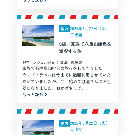
2025年8月27日（水）
国内
ご出発
S様／家族で八重山諸島を
満喫する旅
担当コンシェルジュ ： 渡邉 絵里香
家族で石垣島6泊7日の旅行をしてきました。
ウェブトラベルは今までに数回利用させていた
だいていましたが、今回始めて渡邉さんにお世
話になりました。おかげさまで、...
もっと読む
2025年7月22日（火）
国内
ご出発