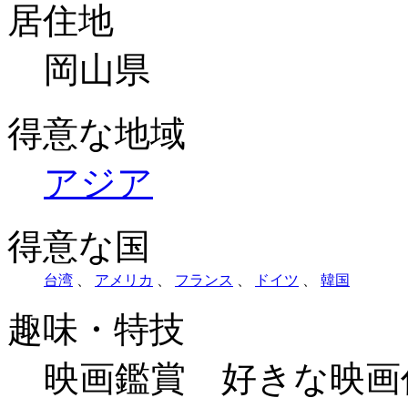
居住地
岡山県
得意な地域
アジア
得意な国
台湾
、
アメリカ
、
フランス
、
ドイツ
、
韓国
趣味・特技
映画鑑賞 好きな映画