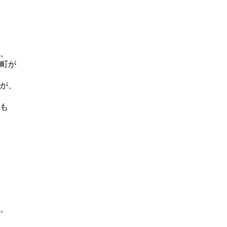
。
町が
が、
も
。