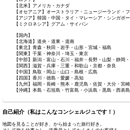
【北米】アメリカ・カナダ
【オセアニア】オーストラリア・ニュージーランド・フ
【アジア】韓国・中国・タイ・マレーシア・シンガポー
【ミクロネシア】グアム・サイパン
【国内】
【北海道】道央・道東・道南
【東北】青森・秋田・岩手・山形・宮城・福島
【関東】千葉・神奈川・埼玉・東京
【中部】新潟・富山・石川・福井・長野・山梨・静岡・
【関西】滋賀・兵庫・三重・和歌山・京都・奈良
【中国】鳥取・岡山・山口・島根・広島
【四国】香川・徳島・愛媛・高知
【九州】福岡・長崎・熊本・鹿児島・佐賀・大分・宮崎
【沖縄】本島・石垣島・竹富島・小浜島・黒島・西表島
自己紹介（私はこんなコンシェルジュです！）
地図を見ることが好き、から始まった旅行好き。