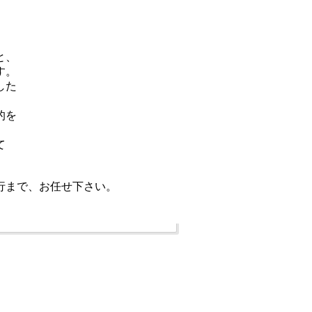
と、
す。
した
的を
て
行まで、お任せ下さい。