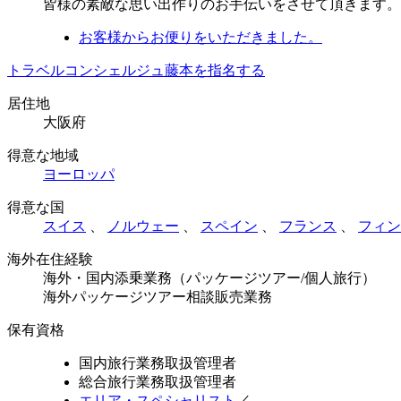
皆様の素敵な思い出作りのお手伝いをさせて頂きます。
お客様からお便りをいただきました。
トラベルコンシェルジュ藤本を指名する
居住地
大阪府
得意な地域
ヨーロッパ
得意な国
スイス
、
ノルウェー
、
スペイン
、
フランス
、
フィン
海外在住経験
海外・国内添乗業務（パッケージツアー/個人旅行）
海外パッケージツアー相談販売業務
保有資格
国内旅行業務取扱管理者
総合旅行業務取扱管理者
エリア・スペシャリスト
／