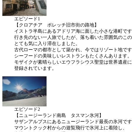
エピソード1
【クロアチア ポレッチ旧市街の路地】
イストラ半島にあるアドリア海に面した小さな港町です
行き先のない一人旅でしたが、落ち着いた雰囲気のこの
とても気に入り滞在しました。
古代ローマの都市として築かれ、今ではリゾート地です
シーフードの美味しいレストランもたくさんあります。
モザイクが素晴らしいエウフラシウス聖堂は世界遺産に
登録されています。
エピソード2
【ニュージーランド南島 タスマン氷河】
サザンアルプスにあるニュージーランド最長の氷河です
マウントクック村からの遊覧飛行で氷河上に着陸し、