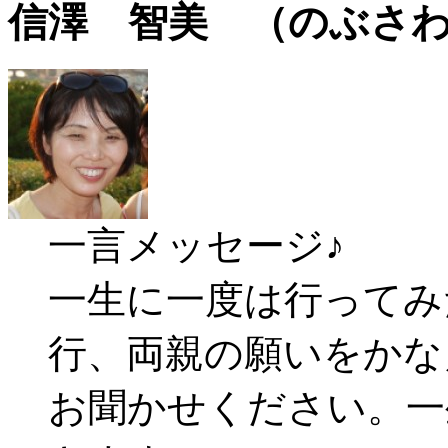
信澤 智美 （のぶさ
一言メッセージ♪
一生に一度は行ってみ
行、両親の願いをか
お聞かせください。一