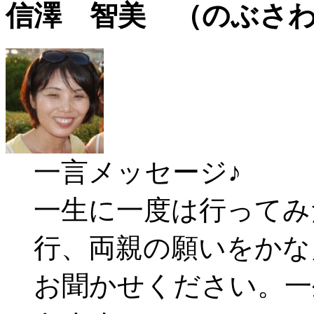
信澤 智美 （のぶさ
一言メッセージ♪
一生に一度は行ってみ
行、両親の願いをか
お聞かせください。一