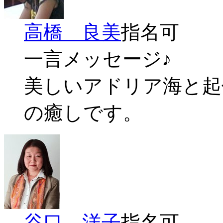
高橋 良美
指名可
一言メッセージ♪
美しいアドリア海と起
の癒しです。
谷口 洋子
指名可