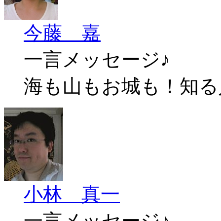
今藤 嘉
一言メッセージ♪
海も山もお城も！知る
小林 真一
一言メッセージ♪