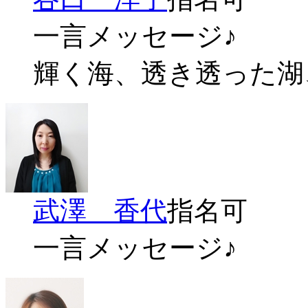
一言メッセージ♪
輝く海、透き透った湖
武澤 香代
指名可
一言メッセージ♪