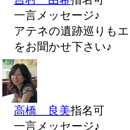
一言メッセージ♪
アテネの遺跡巡りもエ
をお聞かせ下さい♪
高橋 良美
指名可
一言メッセージ♪