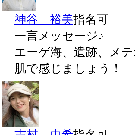
神谷 裕美
指名可
一言メッセージ♪
エーゲ海、遺跡、メテ
肌で感じましょう！
吉村 由希
指名可