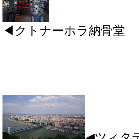
◀︎クトナーホラ納骨堂
◀︎ツィ