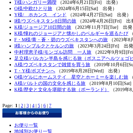
T様/ハンガリー満喫
（2024年6月21日[Fri] 出発）
O様/中欧ひとり旅
（2024年6月15日[Sat] 出発）
Y様/ ホカンス インド
（2024年4月27日[Sat] 出発）
I様/ウズベキスタン8日間の旅
（2024年4月26日[Fri] 
K様/ジョージア10日間の旅
（2023年11月7日[Tue] 出
K様/憧れのジョージアと懐かしのベルギーを巡るたび
（
F・M様/青・蒼・碧のウズベキスタンへの旅
（2023年8
I様/ハンブルクとケルンの旅
（2023年3月24日[Fri] 出
中村理恵子様/モンゴル訪問 一人旅
（2022年9月9日[F
足立様/バルカン半島を感じる旅（ボスニアヘルツェゴ
A様/ウズベキスタンで雑貨を買う旅
（2019年10月6日[
T・Y様/ポズナンへ
（2019年8月28日[Wed] 出発）
O様/ゲルにホームステイ 星空とホーミーを楽しむ旅
（
A様/バルトの国の文化を感じる旅
（2019年8月10日[Sa
K様/歴史と文化を堪能する旅（ポーランド）
（2019年8
Page:
1
|
2
|
3
|
4
|
5
|
6
|
7
お便り一覧
地域別お便り一覧