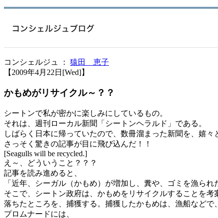
コンシェルジュ ：
猿田 恵子
【2009年4月22日[Wed]】
かもめがリサイクル～？？
シートンで私が密かに楽しみにしているもの。
それは、週刊ローカル新聞「シートンヘラルド」である。
しばらく日本に帰っていたので、数冊溜まった新聞を、嬉々
さっそく驚きの記事が目に飛び込んだ！！
[Seagulls will be recycled.]
え～、どういうこと？？？
記事を読み進めると、
「近年、シーガル（かもめ）が増加し、糞や、ゴミを漁られ
そこで、シートン政府は、かもめをリサイクルすることを考
落ちたところを、捕獲する。捕獲したかもめは、漁船などで
プロムナードには、