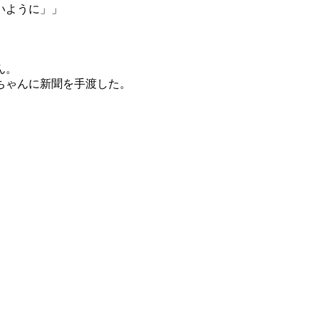
いように」」
ん。
ちゃんに新聞を手渡した。