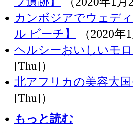
プ遺跡】
（2020年1月2
カンボジアでウェディ
ル ビーチ】
（2020年1
ヘルシーおいしいモロ
[Thu]）
北アフリカの美容大国
[Thu]）
もっと読む