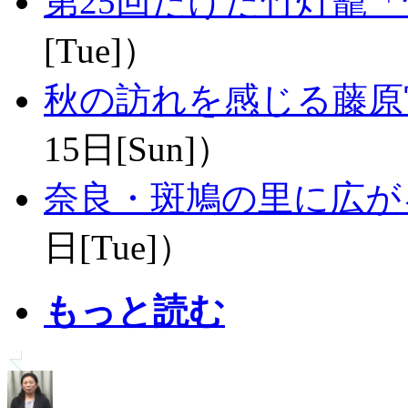
第25回たけた竹灯籠
[Tue]）
秋の訪れを感じる藤原
15日[Sun]）
奈良・斑鳩の里に広が
日[Tue]）
もっと読む