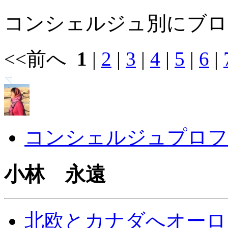
コンシェルジュ別にブロ
<<前へ
1
|
2
|
3
|
4
|
5
|
6
|
コンシェルジュプロフ
小林 永遠
北欧とカナダへオーロラ