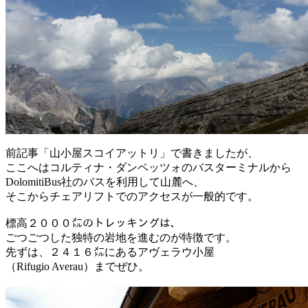
前記事「山小屋スコイアットリ」で書きましたが、
ここへはコルティナ・ダンペッツォのバスターミナルから
DolomitiBus社のバスを利用して山麓へ、
そこからチェアリフトでのアクセスが一般的です。
標高２０００㍍のトレッキングは、
ごつごつした独特の岩地を進むのが特徴です。
先ずは、２４１６㍍にあるアヴェラウ小屋
（Rifugio Averau）までぜひ。