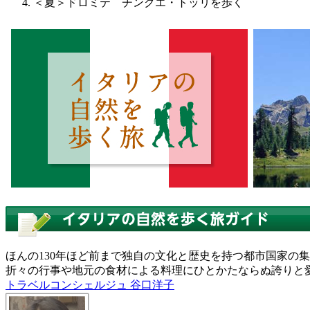
＜夏＞ドロミテ チンクエ・トッリを歩く
ほんの130年ほど前まで独自の文化と歴史を持つ都市国家の
折々の行事や地元の食材による料理にひとかたならぬ誇りと
トラベルコンシェルジュ 谷口洋子