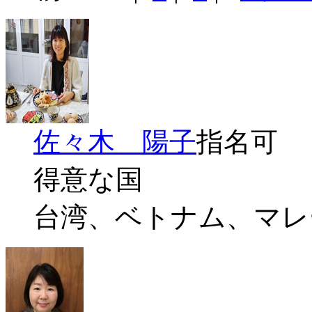
佐々木 陽子
指名可
得意な国
台湾、ベトナム、マレ