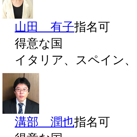
山田 有子
指名可
得意な国
イタリア、スペイン、
溝部 潤也
指名可