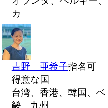
オランダ、ベルギー、
カ
吉野 亜希子
指名可
得意な国
台湾、香港、韓国、ベ
畿、九州