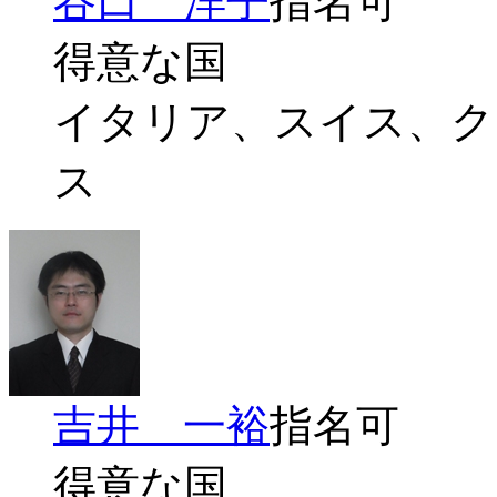
谷口 洋子
指名可
得意な国
イタリア、スイス、ク
ス
吉井 一裕
指名可
得意な国