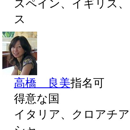
スペイン、イギリス、
ス
高橋 良美
指名可
得意な国
イタリア、クロアチア
シャ