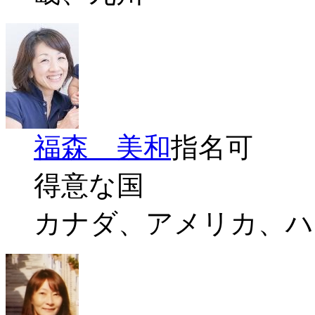
福森 美和
指名可
得意な国
カナダ、アメリカ、ハ