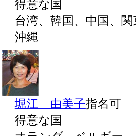
得意な国
台湾、韓国、中国、関
沖縄
堀江 由美子
指名可
得意な国