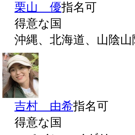
栗山 優
指名可
得意な国
沖縄、北海道、山陰山
吉村 由希
指名可
得意な国