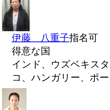
伊藤 八重子
指名可
得意な国
インド、ウズベキスタ
コ、ハンガリー、ポー