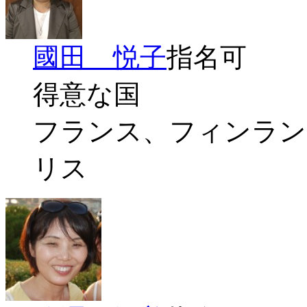
國田 悦子
指名可
得意な国
フランス、フィンラン
リス