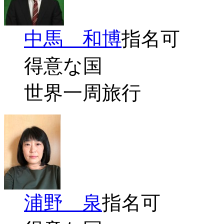
中馬 和博
指名可
得意な国
世界一周旅行
浦野 泉
指名可