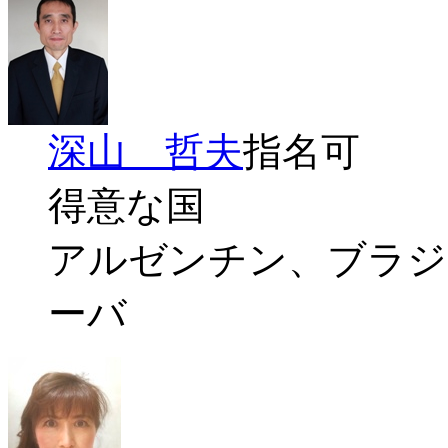
深山 哲夫
指名可
得意な国
アルゼンチン、ブラジ
ーバ