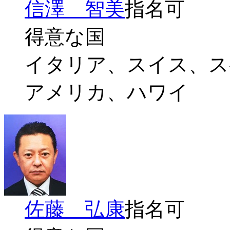
信澤 智美
指名可
得意な国
イタリア、スイス、ス
アメリカ、ハワイ
佐藤 弘康
指名可