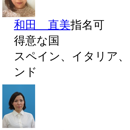
和田 直美
指名可
得意な国
スペイン、イタリア、
ンド