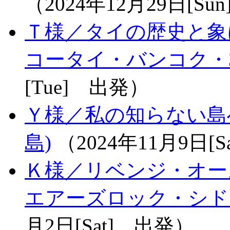
（2024年12月29日[Su
Ｔ様／タイの歴史と象
コータイ・バンコク・
[Tue] 出発）
Ｙ様／私の知らない島
島)
（2024年11月9日[
Ｋ様／リベンジ・オー
エアーズロック・シド
月2日[Sat] 出発）