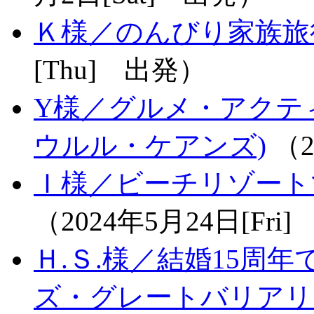
Ｋ様／のんびり家族旅行
[Thu] 出発）
Y様／グルメ・アクテ
ウルル・ケアンズ)
（2
Ｉ様／ビーチリゾートで
（2024年5月24日[Fri
Ｈ.Ｓ.様／結婚15周
ズ・グレートバリアリ