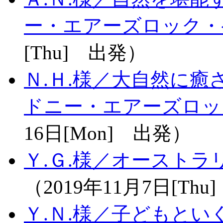
ー・エアーズロック・
[Thu] 出発）
Ｎ.Ｈ.様／大自然に癒
ドニー・エアーズロッ
16日[Mon] 出発）
Ｙ.Ｇ.様／オーストラ
（2019年11月7日[Th
Ｙ.Ｎ.様／子どもとい