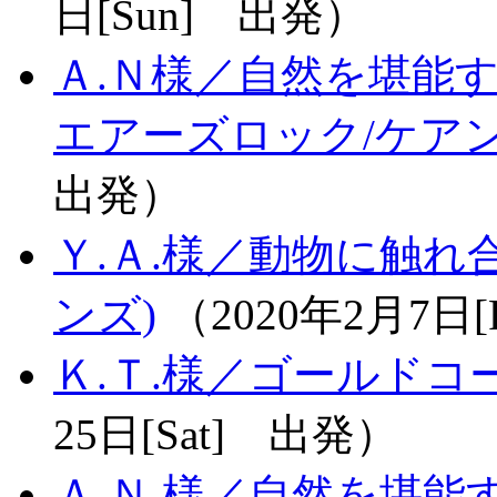
日[Sun] 出発）
Ａ.Ｎ様／自然を堪能す
エアーズロック/ケアン
出発）
Ｙ.Ａ.様／動物に触れ
ンズ)
（2020年2月7日[
Ｋ.Ｔ.様／ゴールドコ
25日[Sat] 出発）
Ａ.Ｎ.様／自然を堪能