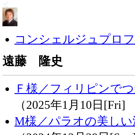
コンシェルジュプロフ
遠藤 隆史
Ｆ様／フィリピンでつか
（2025年1月10日[Fri
M様／パラオの美しい