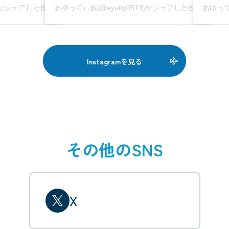
4)がシェアした投稿
あゆってぃ旅(@ayutty0514)がシェアした投稿
あゆって
Instagramを見る
その他のSNS
X