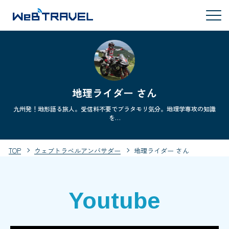
地理ライダー さん
九州発！地形語る旅人。受信料不要でブラタモリ気分。地理学専攻の知識
を…
TOP
ウェブトラベルアンバサダー
地理ライダー さん
Youtube