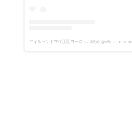
アイルランド在住🇮🇪ヨーロッパ観光(@elly_in_euro