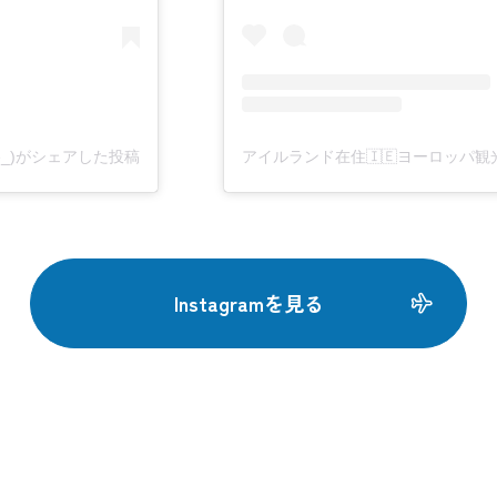
pe_)がシェアした投稿
アイルランド在住🇮🇪ヨーロッパ観光(@
Instagramを見る