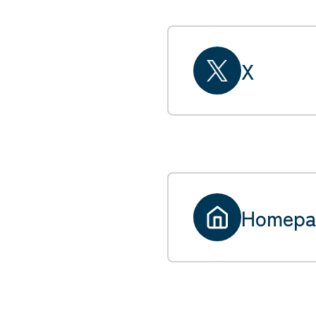
X
Homepa