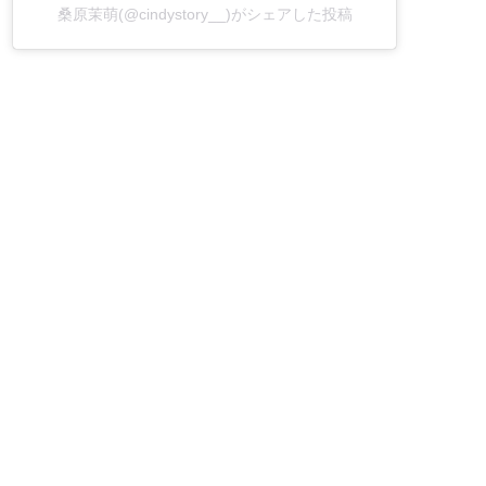
桑原茉萌(@cindystory__)がシェアした投稿