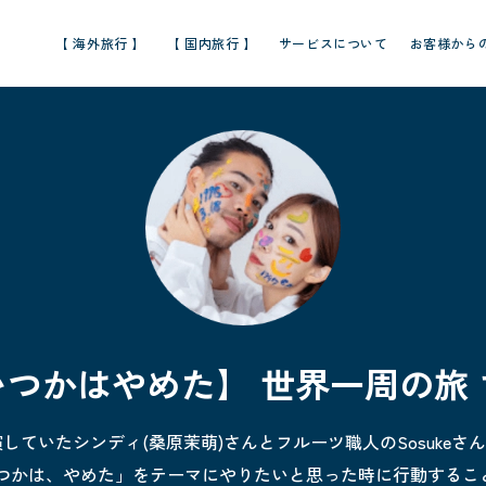
【 海外旅行 】
【 国内旅行 】
サービスについて
お客様から
いつかはやめた】 世界一周の旅 
していたシンディ(桑原茉萌)さんとフルーツ職人のSosukeさ
つかは、やめた」をテーマにやりたいと思った時に行動するこ