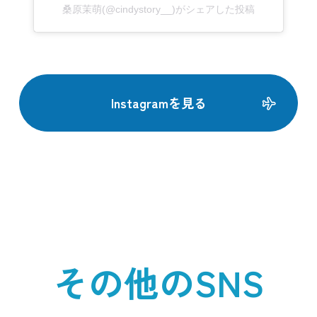
桑原茉萌(@cindystory__)がシェアした投稿
Instagramを見る
その他のSNS