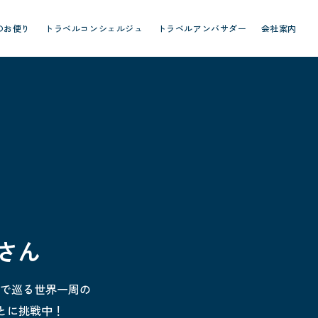
のお便り
トラベルコンシェルジュ
トラベルアンバサダー
会社案内
さん
んで巡る世界一周の
とに挑戦中！