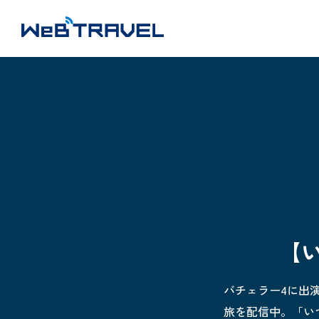
【
バチェラー4に出演
旅を配信中。「い