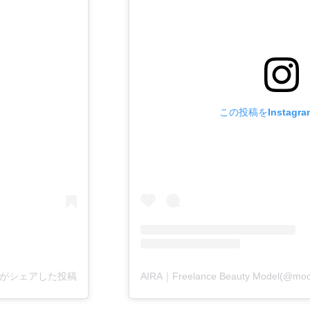
この投稿をInstagr
_aira)がシェアした投稿
AIRA｜Freelance Beauty Model(