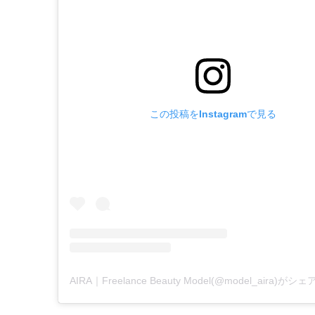
この投稿をInstagramで見る
AIRA｜Freelance Beauty Model(@model_aira)が