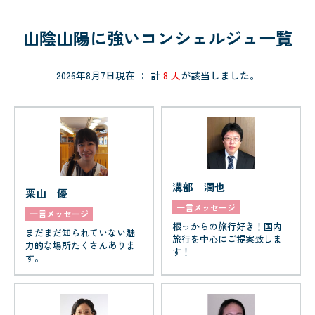
山陰山陽に強いコンシェルジュ一覧
2026年8月7日現在 ： 計
8 人
が該当しました。
溝部 潤也
栗山 優
一言メッセージ
一言メッセージ
根っからの旅行好き！国内
まだまだ知られていない魅
旅行を中心にご提案致しま
力的な場所たくさんありま
す！
す。