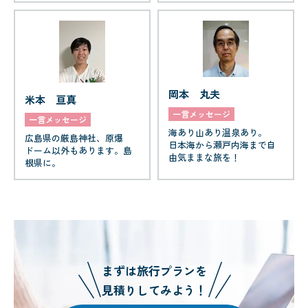
岡本 丸夫
米本 亘真
一言メッセージ
一言メッセージ
海あり山あり温泉あり。
広島県の厳島神社、原爆
日本海から瀬戸内海まで自
ドーム以外もあります。島
由気ままな旅を！
根県に。
まずは旅行プランを
見積りしてみよう！