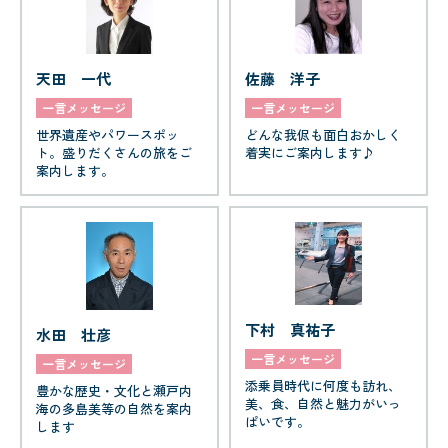
天田 一代
佐藤 洋子
一言メッセージ
一言メッセージ
世界遺産やパワースポッ
どんな我侭も面白おかしく
ト。盛りだくさんの旅をご
着実にご案内します♪
案内します。
下村 真祐子
水田 壮彦
一言メッセージ
一言メッセージ
添乗員時代に何度も訪れ、
豊かな歴史・文化と瀬戸内
美、食、自然と魅力がいっ
海の多島美等の自然を案内
ぱいです。
します