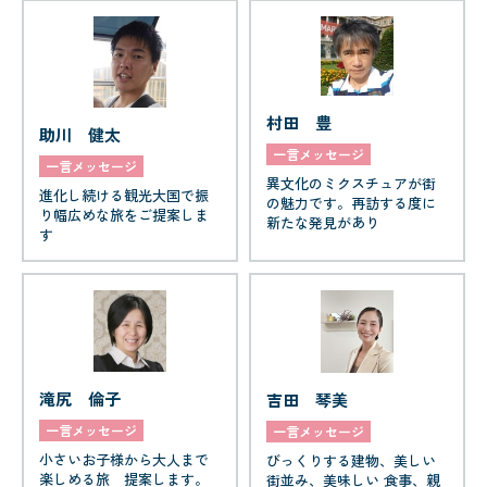
村田 豊
助川 健太
一言メッセージ
一言メッセージ
異文化のミクスチュアが街
進化し続ける観光大国で振
の魅力です。再訪する度に
り幅広めな旅をご提案しま
新たな発見があり
す
滝尻 倫子
吉田 琴美
一言メッセージ
一言メッセージ
小さいお子様から大人まで
びっくりする建物、美しい
楽しめる旅 提案します。
街並み、美味しい 食事、親