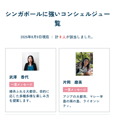
シンガポールに強いコンシェルジュ一
覧
2026年8月9日現在 ： 計
8 人
が該当しました。
武澤 香代
片岡 磨美
一言メッセージ
一言メッセージ
緑あふれる大都会。目的に
応じた多種多様な楽しみ方
アジアの大都市、マレー半
を提案します。
島の南の島、ライオンシ
ティ。