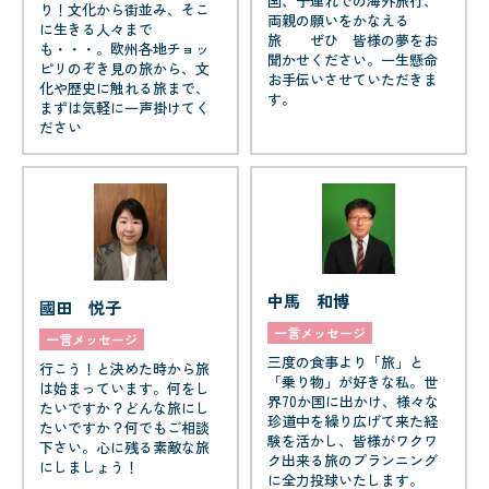
国、子連れでの海外旅行、
り！文化から街並み、そこ
両親の願いをかなえる
に生きる人々まで
旅 ぜひ 皆様の夢をお
も・・・。欧州各地チョッ
聞かせください。一生懸命
ピリのぞき見の旅から、文
お手伝いさせていただきま
化や歴史に触れる旅まで、
す。
まずは気軽に一声掛けてく
ださい
中馬 和博
國田 悦子
一言メッセージ
一言メッセージ
三度の食事より「旅」と
行こう！と決めた時から旅
「乗り物」が好きな私。世
は始まっています。何をし
界70か国に出かけ、様々な
たいですか？どんな旅にし
珍道中を繰り広げて来た経
たいですか？何でもご相談
験を活かし、皆様がワクワ
下さい。心に残る素敵な旅
ク出来る旅のプランニング
にしましょう！
に全力投球いたします。