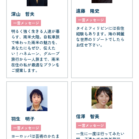
遠藤 隆史
深山 哲夫
一言メッセージ
一言メッセージ
タイとフィリピンには在住
明るく強く生きる人達が暮
経験もあります。海の綺麗
らす、南米大陸。自転車旅
な世界のリゾートでしたら
で味わった南米の魅力を、
お任せ下さい。
あなたにもぜひ、伝えた
い！ハネムーン、グループ
旅行から一人旅まで、南米
在住の私が最適なプランを
ご提案します。
信澤 智美
羽生 明子
一言メッセージ
一言メッセージ
一生に一度は行ってみたい
ヨーロッパは芸術のかたま