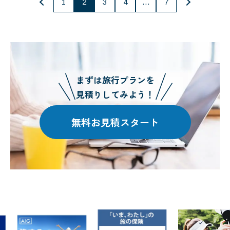
投
1
2
3
4
…
7
稿
の
ペー
ジ
まずは旅行プランを
送
見積りしてみよう！
り
無料お見積スタート