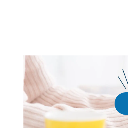
投
稿
の
ペー
ジ
送
り