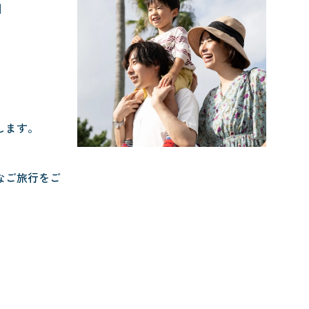
」
します。
なご旅行をご