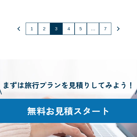
1
2
3
4
5
…
7
まずは旅行プランを
見積りしてみよう！
無料お見積スタート