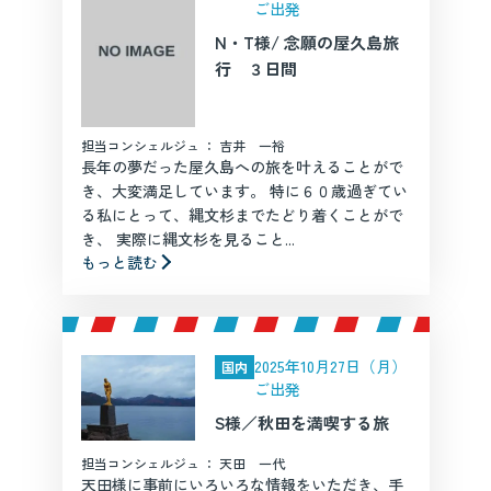
ご出発
N・T様/ 念願の屋久島旅
行 ３日間
担当コンシェルジュ ： 吉井 一裕
長年の夢だった屋久島への旅を叶えることがで
き、大変満足しています。 特に６０歳過ぎてい
る私にとって、縄文杉までたどり着くことがで
き、 実際に縄文杉を見ること...
もっと読む
2025年10月27日（月）
国内
ご出発
S様／秋田を満喫する旅
担当コンシェルジュ ： 天田 一代
天田様に事前にいろいろな情報をいただき、手