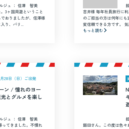
ルジュ ： 信澤 智美
。3ヶ国周遊ということ
吉井様 毎年社員旅行に利
んでおりましたが、信澤様
のご担当の方は何年にも
り、パリ...
変信頼できる方です。 気配
もっと読む
年6月28日（日）ご出発
ーン / 憧れのヨー
観光とグルメを楽し
ルジュ ： 信澤 智美
帰ってきました。不慣れ
飯田さん。この度は色々