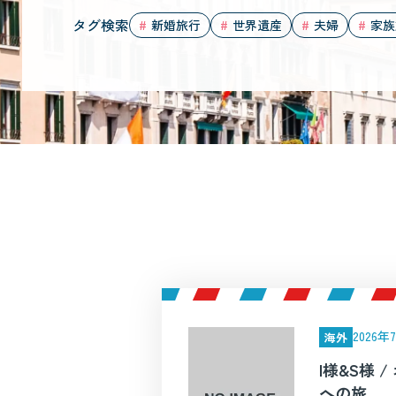
タグ検索
新婚旅行
世界遺産
夫婦
家族
2026
海外
I様&S様 
への旅