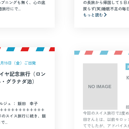
ハプニングも無く、心の底
の長旅から帰国して５日
行にで...
戻らず(笑)睡眠不足の毎日
もっと読む
年6月19日（金）ご出発
タイヤ記念旅行（ロン
ハ・グラナダ泊）
ルジュ ： 飯田 幸子
++++++++++++
今回のスイス旅行で2度
昨年のスイス旅行に続き、飯
田さんとは、以前モロッ
...
てでしたが、アドバイスが
もっと読む