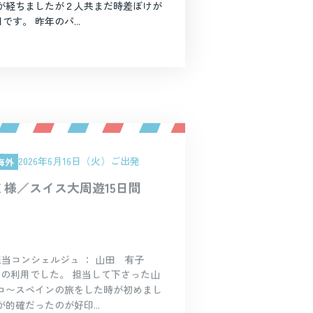
が経ちましたが２人共まだ時差ぼけが
です。 昨年のパ...
2026年6月16日（火）ご出発
海外
Ｋ様／スイス大周遊15日間
担当コンシェルジュ ： 山田 有子
めの利用でした。 担当して下さった山
コ〜スペインの旅をした時が初めまし
的確だったのが好印...