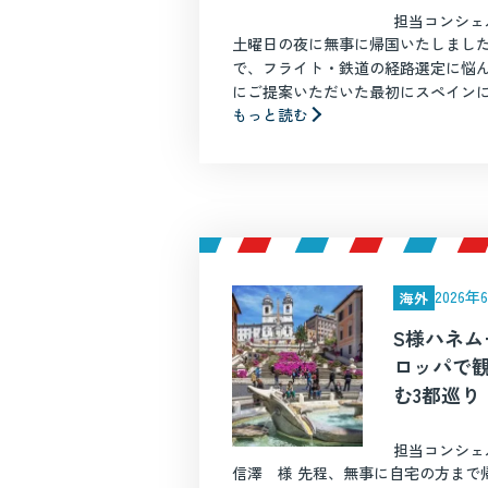
担当コンシェ
土曜日の夜に無事に帰国いたしました
で、フライト・鉄道の経路選定に悩
にご提案いただいた最初にスペインに入
もっと読む
2026
海外
S様ハネム
ロッパで
む3都巡り
担当コンシェ
信澤 様 先程、無事に自宅の方まで