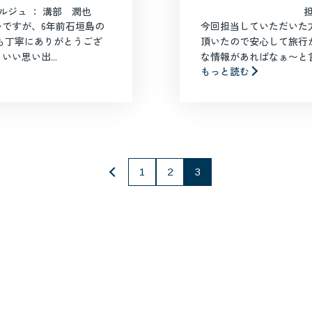
ルジュ ： 溝部 潤也
ですが、6年前石垣島の
今回担当していただいた
も丁寧にありがとうござ
頂いたので安心して旅行
い思い出...
な情報があればなぁ〜と言
もっと読む
1
2
3