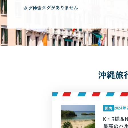
タグがありません
タグ検索
沖縄旅
2024
国内
K・R様＆
最高のハネ