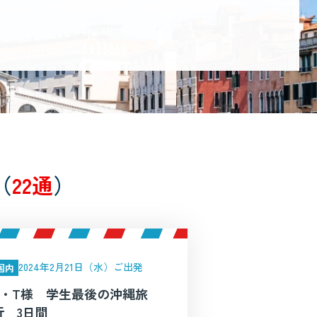
（
22通
）
2024年2月21日（水）ご出発
国内
S・T様 学生最後の沖縄旅
行 3日間