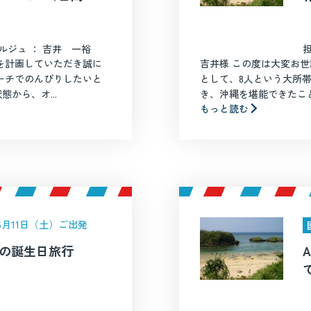
ルジュ ： 吉井 一裕
を計画していただき誠に
吉井様 この度は大変お世
ーチでのんびりしたいと
として、8人という大所
から、オ...
き、沖縄を堪能できたこと
もっと読む
年5月11日（土）ご出発
子の誕生日旅行