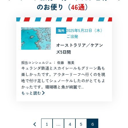
のお便り（
46通
）
2025年5月22日（木）
海外
ご出発
オーストラリア／ケアン
ズ5日間
担当コンシェルジュ ： 佐藤 雅美
キュランダ鉄道とスカイレールもグリーン島も
楽しかったです。アウターリーフへ行くのを現
地で付け足してシュノーケルしたのがとてもよ
かったです。珊瑚礁と魚が綺麗で...
もっと読む
1
…
4
5
6