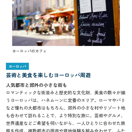
ヨーロッパのカフェ
ヨーロ
ヨーロッパ
芸術と美食を楽しむヨーロッパ周遊
人気都市と郊外の小さな街も
ロマンティックな街並みと歴史的な文化財、美食の数々が揃
うヨーロッパは、ハネムーンに定番のエリア。ローマやパリ
など憧れの大都市はもちろん、郊外の小さな村やリゾート地
も合わせて訪れることで、より特別な旅に。芸術やグルメ、
世界遺産などご希望を伺いながら、一人ひとりに合わせた旅
程を作成。複数都市の周遊や現地体験を組み合わせて、ふた