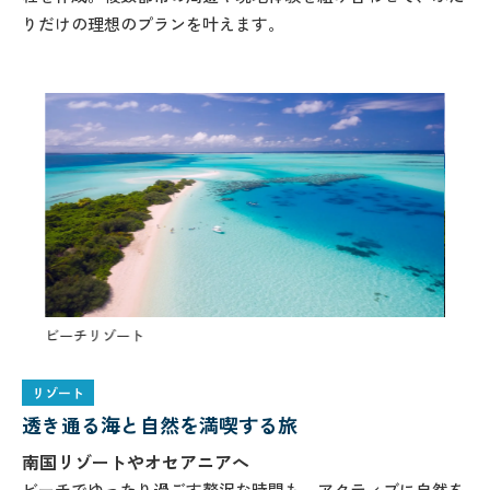
りだけの理想のプランを叶えます。
ビーチリゾート
ビーチ
リゾート
透き通る海と自然を満喫する旅
南国リゾートやオセアニアへ
ビーチでゆったり過ごす贅沢な時間も、アクティブに自然を