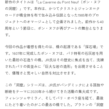
新作のタイトルは「La Caverne du Pont Neuf（ポン・ヌフ
の洞窟）」です。本作は、かつてクリストとジャンヌ＝ク
ロードが橋全体を布で包み込み伝説となった1985年のプロ
ジェクトへのオマージュとして企画されました。前作から40
周年という節目に、ポン・ヌフが再びアートの舞台となりま
す。
今回の作品が着想を得たのは、橋の起源である「採石場」で
す。1607年に完成したポン・ヌフは、パリ特有の石灰岩を用
いた最初の石造りの橋。JR氏はその歴史に焦点を当て、洗練
されたパリの街並みに「巨大な岩の造形」を出現させること
で、優雅さと荒々しい自然を対比させます。
この「洞窟」シリーズは、JR氏がパンデミックによる孤独や
断絶をテーマに2020年から続けてきた活動の集大成です。
フィレンツェやミラノ、そしてパリ・オペラ座を経て、最後
にたどり着いたのがこの最古の橋でした。プラトンの「洞窟