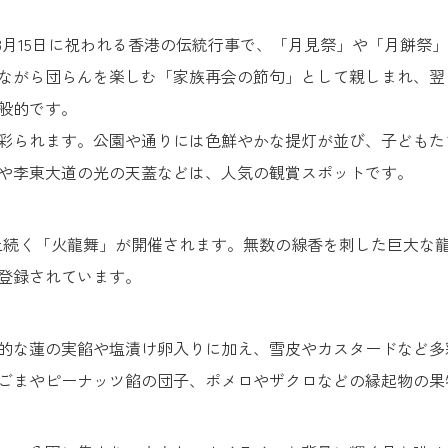
）とは、旧暦8月15日に祝われる香港の伝統行事で、「月見祭」や「月餅祭
ながら団らんを楽しむ「家族再会の節句」として親しまれ、翌
般的です。
彩られます。公園や通りには色鮮やかな提灯が並び、子どもた
や李東大道の光の天蓋などは、人気の観賞スポットです。
上続く「火龍舞」が開催されます。無数の線香を刺した巨大な龍
登録されています。
的な蓮の実餡や塩漬け卵入りに加え、雪皮やカスタードなど多
ごまやピーナッツ餡の団子、ポメロやザクロなどの縁起物の果