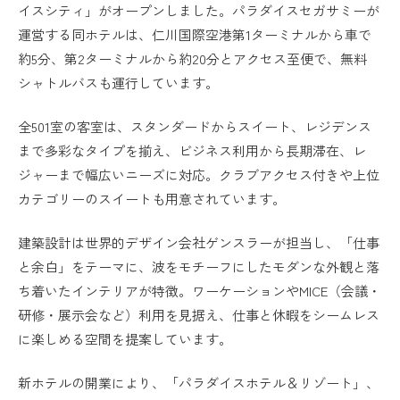
イスシティ」がオープンしました。パラダイスセガサミーが
運営する同ホテルは、仁川国際空港第1ターミナルから車で
約5分、第2ターミナルから約20分とアクセス至便で、無料
シャトルバスも運行しています。
全501室の客室は、スタンダードからスイート、レジデンス
まで多彩なタイプを揃え、ビジネス利用から長期滞在、レ
ジャーまで幅広いニーズに対応。クラブアクセス付きや上位
カテゴリーのスイートも用意されています。
建築設計は世界的デザイン会社ゲンスラーが担当し、「仕事
と余白」をテーマに、波をモチーフにしたモダンな外観と落
ち着いたインテリアが特徴。ワーケーションやMICE（会議・
研修・展示会など）利用を見据え、仕事と休暇をシームレス
に楽しめる空間を提案しています。
新ホテルの開業により、「パラダイスホテル＆リゾート」、