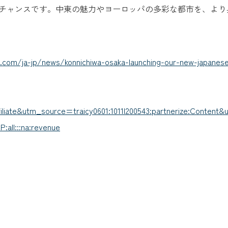
チャンスです。中東の魅力やヨーロッパの多彩な都市を、より
.com/ja-jp/news/konnichiwa-osaka-launching-our-new-japanese
ate&utm_source=traicy0601:1011l200543:partnerize:Content
:all:::na:revenue