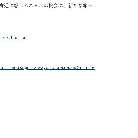
身近に感じられるこの機会に、新たな旅へ
-destination
&utm_campaign=always_on:na:na:na&utm_te