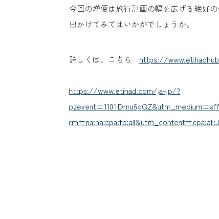
今回の増便は旅行計画の幅を広げる絶好の
出かけてみてはいかがでしょうか。
詳しくは、こちら
https://www.etihadhub
https://www.etihad.com/ja-jp/?
pzevent=1101lDmu6gQZ&utm_medium=affili
rm=na:na:cpa:fb:all&utm_content=cpa:all:JP