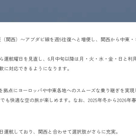
り大阪（関西）〜アブダビ線を週5往復へと増便し、関西から中東
から運航曜日を見直し、6月中旬以降は月・火・水・金・日と利
軟に対応できるようになります。
ダビを拠点にヨーロッパや中東各地へのスムーズな乗り継ぎを実
動でも快適な空の旅が楽しめます。なお、2025年冬から202
日運航しており、関西と合わせて選択肢がさらに充実。