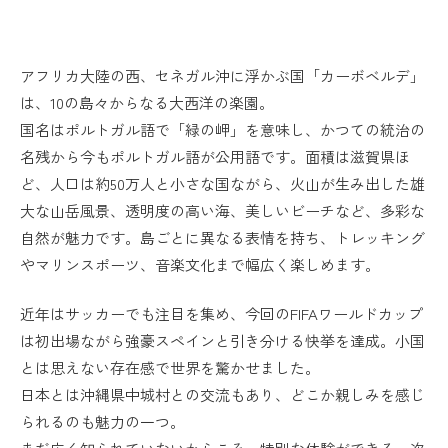
アフリカ大陸の西、セネガル沖に浮かぶ国「カーボベルデ」
は、10の島々からなる大西洋の楽園。
国名はポルトガル語で「緑の岬」を意味し、かつての統治の
名残から今もポルトガル語が公用語です。面積は滋賀県ほ
ど、人口は約50万人と小さな国ながら、火山が生み出した雄
大な山岳風景、透明度の高い海、美しいビーチなど、多彩な
自然が魅力です。島ごとに異なる表情を持ち、トレッキング
やマリンスポーツ、音楽文化まで幅広く楽しめます。
近年はサッカーでも注目を集め、今回のFIFAワールドカップ
は初出場ながら強豪スペインと引き分ける快挙を達成。小国
とは思えない存在感で世界を驚かせました。
日本とは沖縄県中城村との交流もあり、どこか親しみを感じ
られるのも魅力の一つ。