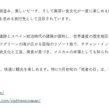
街並み、美しいビーチ、そして奥深い食文化が一度に楽しめる
験を求める旅行先として注目されています。
遺跡とスペイン統治時代の建築が調和し、世界遺産の歴史地区
ドグリーンの海が広がる屈指のリゾート地で、チチェン・イッ
統文化と工芸、美食が息づき、メスカルの本場としても知られ
で、快適に観光を楽しめます。特に11月初旬の「死者の日」は
om/
.com/visitmexicojapan/