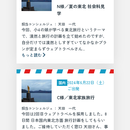
N様／夏の東北 社会科見
学
担当コンシェルジュ ： 天田 一代
今回、小4の娘が学べる東北旅行というテーマ
で、漠然と旅行の計画を立て始めたのですが、
自分だけでは漠然としすぎていてなかなかプラ
ンが定まらずウェブトラベルさん...
もっと読む
2024年6月22日（土）
国内
ご出発
C様／東北家族旅行
担当コンシェルジュ ： 天田 一代
今回は2回目ウェブトラベルを採用しました。8
日間 日本国内東北方面 旅行計画をしてもらい
ました。ご接待していただく窓口 天田さん、事