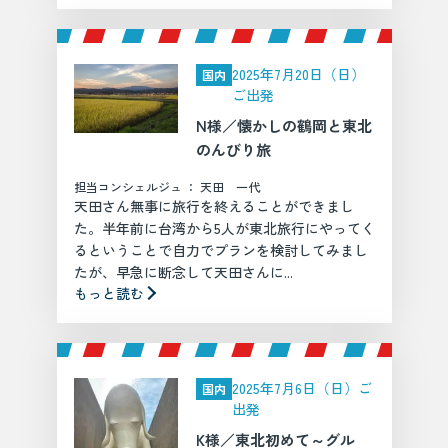
2025年7月20日（日）
国内
ご出発
N様／懐かしの鶴岡と東北
のんびり旅
担当コンシェルジュ ： 天田 一代
天田さん無事に旅行を終えることができまし
た。半年前に台湾から5人が東北旅行にやってく
るということで自力でプランを検討してみまし
たが、早急に断念して天田さんに...
もっと読む
2025年7月6日（日）ご
国内
出発
K様／東北初めて～グル