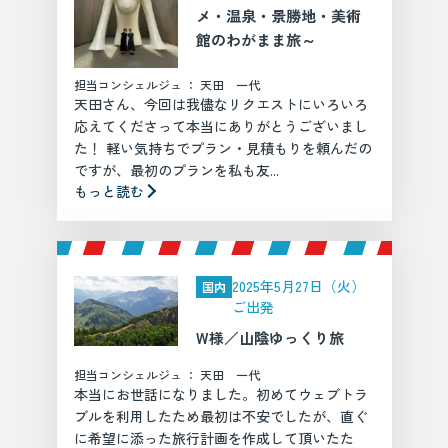
メ・温泉・景勝地・美術
館のわがまま旅～
担当コンシェルジュ ： 天田 一代
天田さん、今回は我儘なリクエストにいろいろ
応えてくださって本当にありがとうございまし
た！ 軽い気持ちでプラン・見積もりを頼んだの
ですが、最初のプランを私も友...
もっと読む
2025年5月27日（火）
国内
ご出発
W様／山陰ゆっくり旅
担当コンシェルジュ ： 天田 一代
本当にお世話になりました。初めてウェブトラ
ブルを利用したため最初は不安でしたが、直ぐ
に希望に添った旅行計画を作成して頂いたた