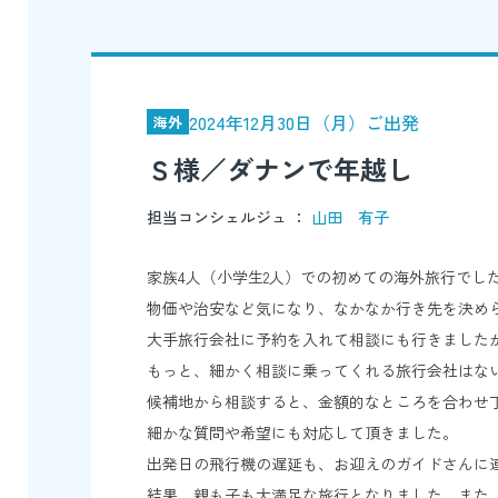
2024年12月30日（月）ご出発
海外
Ｓ様／ダナンで年越し
担当コンシェルジュ ：
山田 有子
家族4人（小学生2人）での初めての海外旅行でし
物価や治安など気になり、なかなか行き先を決め
大手旅行会社に予約を入れて相談にも行きました
もっと、細かく相談に乗ってくれる旅行会社はな
候補地から相談すると、金額的なところを合わせ
細かな質問や希望にも対応して頂きました。
出発日の飛行機の遅延も、お迎えのガイドさんに
結果、親も子も大満足な旅行となりました。また