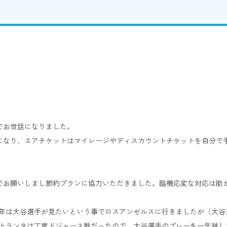
でお世話になりました。
になり、エアチケットはマイレージやディスカウントチケットを自分で
でお願いしまし節約プランに協力いただきました。臨機応変な対応は助
昨年は大谷選手が見たいという事でロスアンゼルスに行きましたが（大谷
アトランタは丁度ドジャース戦だったので、大谷選手のプレーを一年越し