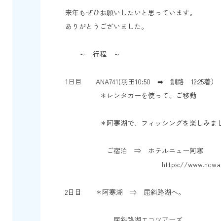
来年もぜひお願いしたいと思っています。
ありがとうございました。
～ 行程 ～
1日目 ANA741(羽田10:50 ➡ 釧路 12:25着）
＊レンタカーを使って、ご移動
＊阿寒湖で、フィッシングを楽しみまし
ご宿泊 ⇒ ホテルニュー阿寒
https://www.newakanhote
2日目 ＊阿寒湖 ⇒ 屈斜路湖へ。
屈斜路湖エコツアーズ