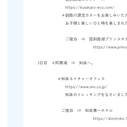
https://kussharo-eco.com/
＊釧路川源流カヌーをお楽しみいただ
お子様と楽しいひと時を楽しまれた
ご宿泊 ⇒ 屈斜路湖プリンスホ
https://www.princehotels.co
3日目 ＊阿寒湖 ⇒ 知床へ。
＊知床ネイチャーオフィス
https://www.sno.co.jp/
知床のトレッキングをなさいまし
ご宿泊 ⇒ 知床第一ホテル
https://shiretoko-1.c