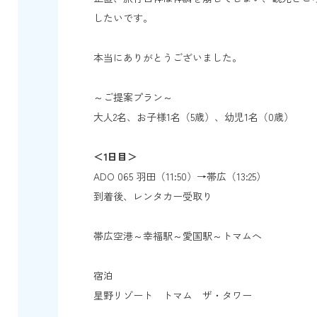
したいです。
本当にありがとうございました。
～ご提案プラン～
大人2名、お子様1名（5歳）、幼児1名（0歳）
＜1日目＞
ADO 065 羽田（11:50）→帯広（13:25）
到着後、レンタカー受取り
帯広空港～幸福駅～愛国駅～トマムへ
宿泊
星野リゾート トマム ザ・タワー