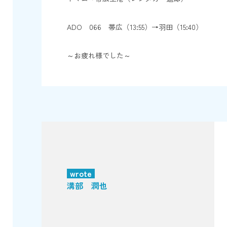
ADO 066 帯広（13:55）→羽田（15:40）
～お疲れ様でした～
wrote
溝部 潤也