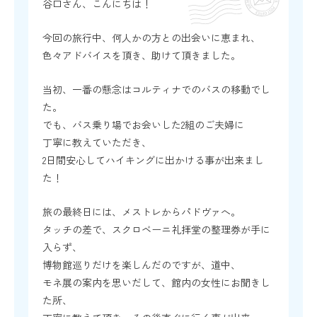
谷口さん、こんにちは！
今回の旅行中、何人かの方との出会いに恵まれ、
色々アドバイスを頂き、助けて頂きました。
当初、一番の懸念はコルティナでのバスの移動でし
た。
でも、バス乗り場でお会いした2組のご夫婦に
丁寧に教えていただき、
2日間安心してハイキングに出かける事が出来まし
た！
旅の最終日には、メストレからパドヴァへ。
タッチの差で、スクロベーニ礼拝堂の整理券が手に
入らず、
博物館巡りだけを楽しんだのですが、道中、
モネ展の案内を思いだして、館内の女性にお聞きし
た所、