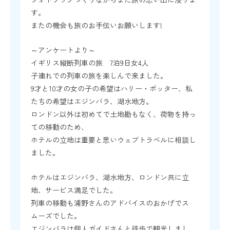
す。
またの機会も旅のお手伝いお願いします!
～アンケートより～
イギリス縦断列車の旅 7泊9日女4人
子連れでの列車の旅を楽しんで来ました。
9才と10才の女の子の希望はハリー・ポッター、私
たちの希望はエジンバラ、湖水地方。
ロンドン以外は初めてで土地勘もなく、荷物を持っ
ての移動のため、
ホテルの立地は重要と思いウェブトラベルに相談し
ました。
ホテルはエジンバラ、湖水地方、ロンドン共に立
地、サービス満足でした。
列車の移動も浦野さんのアドバイスのおかげでス
ムーズでした。
エジンバラは個人ガイドさんと徒歩で観光しまし